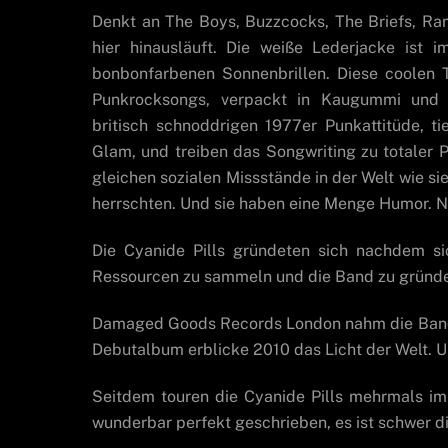
Denkt an The Boys, Buzzcocks, The Briefs, Ra
hier hinausläuft. Die weiße Lederjacke ist 
bonbonfarbenen Sonnenbrillen. Diese coolen T
Punkrocksongs, verpackt in Kaugummi und Z
britisch schnoddrigen 1977er Punkattitüde, t
Glam, und treiben das Songwriting zu totaler P
gleichen sozialen Missstände in der Welt wie s
herrschten. Und sie haben eine Menge Humor. Nich
Die Cyanide Pills gründeten sich nachdem si
Ressourcen zu sammeln und die Band zu gründen,
Damaged Goods Records London nahm die Band gle
Debutalbum erblicke 2010 das Licht der Welt. U
Seitdem touren die Cyanide Pills mehrmals im 
wunderbar perfekt geschrieben, es ist schwer di