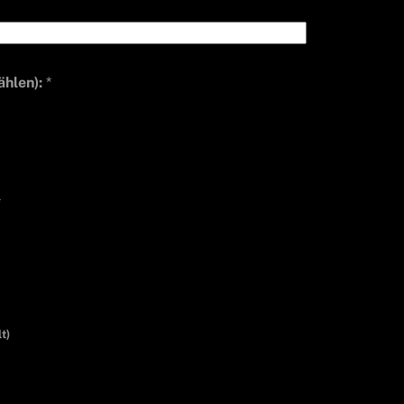
ählen):
*
*
t)