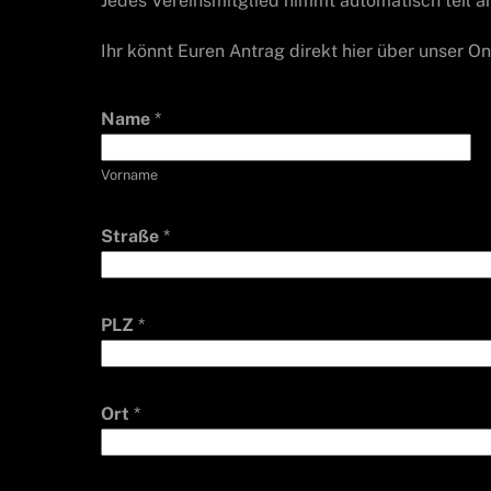
Jedes Vereinsmitglied nimmt automatisch teil a
Ihr könnt Euren Antrag direkt hier über unser O
Name
*
Vorname
Straße
*
PLZ
*
Ort
*