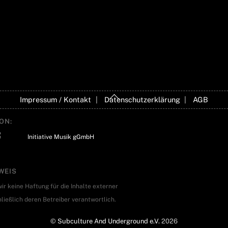
Back
Impressum / Kontakt
Datenschutzerklärung
AGB
To
Top
ON:
WEIS
ir keine Haftung für die Inhalte externer
hließlich deren Betreiber verantwortlich.
©
Subculture And Underground e.V.
2026