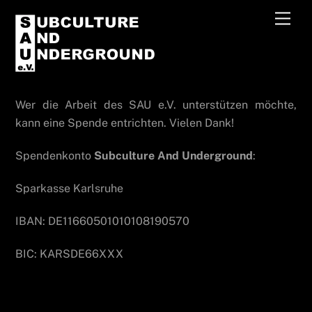
Skip
Men
to
content
Wer die Arbeit des SAU e.V. unterstützen möchte,
kann eine Spende entrichten. Vielen Dank!
Spendenkonto
Subculture And Underground
:
Sparkasse Karlsruhe
IBAN: DE11660501010108190570
BIC: KARSDE66XXX